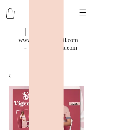
Bize Ulaşın
www.aslanertekstil.com
- www.vigenza.com