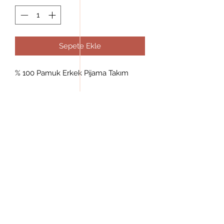
Sepete Ekle
% 100 Pamuk Erkek Pijama Takım
www.aslanertekstil.com -
www.vigenza.com
aslanertekstil@gmail.com
212 638 70 54
Telsiz, Balıklı Yolu No:7, 34020 Zeytinburnu/