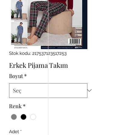
Stok kodu: 217537123517253
Erkek Pijama Takım
Boyut
*
Renk
*
Adet
*